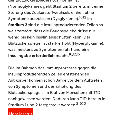
der Blutzuckerspiegel noch normal ist
(Normoglykämie), geht
Stadium 2
bereits mit einer
Störung des Zuckerstoffwechsels einher, ohne
10,12
Symptome auszulösen (Dysglykämie).
Im
Stadium 3
sind die insulinproduzierenden Zellen so
weit zerstört, dass die Bauchspeicheldrüse nur
wenig bis kein Insulin ausschütten kann. Der
Blutzuckerspiegel ist stark erhöht (Hyperglykämie),
was meistens zu Symptomen führt und eine
10,12,15
Insulingabe erforderlich
macht.
Die im Rahmen des Immunprozesses gegen die
insulinproduzierenden Zellen entstehenden
Antikörper können schon Jahre vor dem Auftreten
von Symptomen und der Erhöhung des
Blutzuckerspiegels im Blut von Menschen mit T1D
nachgewiesen werden. Dadurch kann T1D bereits in
2-5,10
Stadium 1 und 2 festgestellt werden.

Mehr lesen