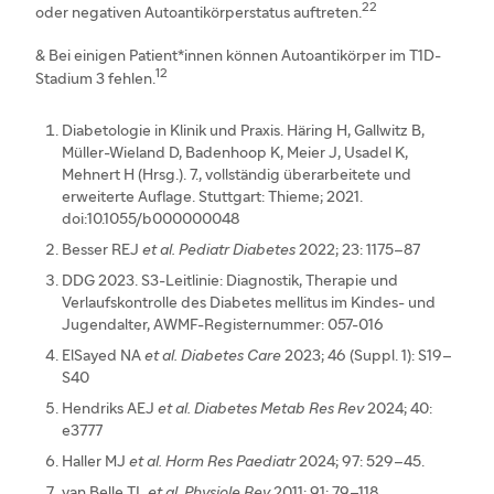
22
oder negativen Autoantikörperstatus auftreten.
& Bei einigen Patient*innen können Autoantikörper im T1D-
12
Stadium 3 fehlen.
Diabetologie in Klinik und Praxis. Häring H, Gallwitz B,
Müller-Wieland D, Badenhoop K, Meier J, Usadel K,
Mehnert H (Hrsg.). 7., vollständig überarbeitete und
erweiterte Auflage. Stuttgart: Thieme; 2021.
doi:10.1055/b000000048
Besser REJ
et al. Pediatr Diabetes
2022; 23: 1175–87
DDG 2023. S3-Leitlinie: Diagnostik, Therapie und
Verlaufskontrolle des Diabetes mellitus im Kindes- und
Jugendalter, AWMF-Registernummer: 057-016
ElSayed NA
et al. Diabetes Care
2023; 46 (Suppl. 1): S19–
S40
Hendriks AEJ
et al. Diabetes Metab Res Rev
2024; 40:
e3777
Haller MJ
et al. Horm Res Paediatr
2024; 97: 529–45.
van Belle TL
et al. Physiole Rev
2011; 91: 79–118