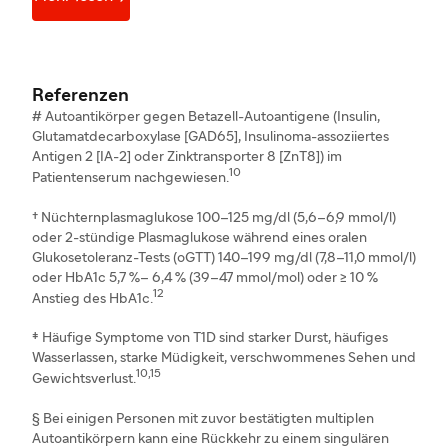
Referenzen
# Autoantikörper gegen Betazell-Autoantigene (Insulin,
Glutamatdecarboxylase [GAD65], Insulinoma-assoziiertes
Antigen 2 [IA-2] oder Zinktransporter 8 [ZnT8]) im
10
Patientenserum nachgewiesen.
† Nüchternplasmaglukose 100–125 mg/dl (5,6–6,9 mmol/l)
oder 2-stündige Plasmaglukose während eines oralen
Glukosetoleranz-Tests (oGTT) 140–199 mg/dl (7,8–11,0 mmol/l)
oder HbA1c 5,7 %– 6,4 % (39–47 mmol/mol) oder ≥ 10 %
12
Anstieg des HbA1c.
‡ Häufige Symptome von T1D sind starker Durst, häufiges
Wasserlassen, starke Müdigkeit, verschwommenes Sehen und
10,15
Gewichtsverlust.
§ Bei einigen Personen mit zuvor bestätigten multiplen
Autoantikörpern kann eine Rückkehr zu einem singulären