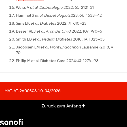
Weiss A
et al. Diabetologia
2022; 65: 2121-31
Hummel S
et al. Diabetologia
2023; 66: 1633–42
Sims EK
et al. Diabetes
2022; 71: 610–23
Besser REJ
et al. Arch Dis Child
2022; 107: 790–5
Smith LB
et al. Pediatr Diabetes
2018; 19: 1025–33
Jacobsen LM
et al. Front Endocrinol
(Lausanne) 2018; 9:
70
Phillip M et al. Diabetes Care 2024; 47: 1276–98
MAT-AT-2600308-1.0-04/2026

Zurück zum Anfang