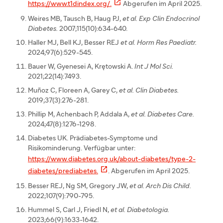

https://www.t1dindex.org/.
Abgerufen im April 2025.
Weires MB, Tausch B, Haug PJ,
et al. Exp Clin Endocrinol
Diabetes.
2007;115(10):634-640.
Haller MJ, Bell KJ, Besser REJ
et al.
Horm Res Paediatr.
2024;97(6):529-545.
Bauer W, Gyenesei A, Krętowski A.
Int J Mol Sci.
2021;22(14):7493.
Muñoz C, Floreen A, Garey C,
et al. Clin
Diabetes.
2019;37(3):276-281.
Phillip M, Achenbach P, Addala A,
et al.
Diabetes Care.
2024;47(8):1276-1298.
Diabetes UK. Prädiabetes-Symptome und
Risikominderung. Verfügbar unter:
https://www.diabetes.org.uk/about-diabetes/type-2-

diabetes/prediabetes.
. Abgerufen im April 2025.
Besser REJ, Ng SM, Gregory JW,
et al. Arch Dis Child.
2022;107(9):790-795.
Hummel S, Carl J, Friedl N,
et al.
Diabetologia.
2023;66(9):1633-1642.