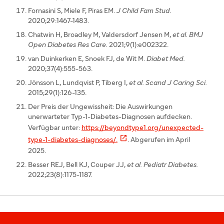
Fornasini S, Miele F, Piras EM.
J Child Fam Stud.
2020;29:1467-1483.
Chatwin H, Broadley M, Valdersdorf Jensen M,
et al.
BMJ
Open Diabetes Res Care.
2021;9(1):e002322.
van Duinkerken E, Snoek FJ, de Wit M.
Diabet Med.
2020;37(4):555-563.
Jönsson L, Lundqvist P, Tiberg I,
et al.
Scand J Caring Sci.
2015;29(1):126-135.
Der Preis der Ungewissheit: Die Auswirkungen
unerwarteter Typ-1-Diabetes-Diagnosen aufdecken.
Verfügbar unter:
https://beyondtype1.org/unexpected-

type-1-diabetes-diagnoses/.
. Abgerufen im April
2025.
Besser REJ, Bell KJ, Couper JJ,
et al.
Pediatr Diabetes.
2022;23(8):1175-1187.​