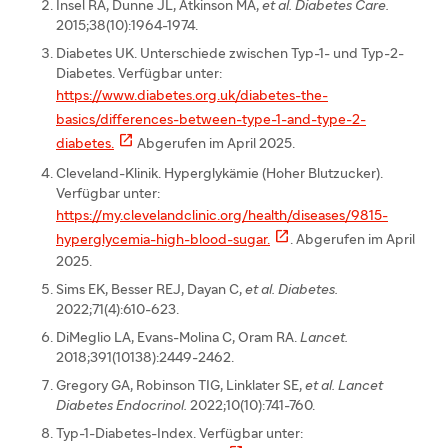
Insel RA, Dunne JL, Atkinson MA,
et al.
Diabetes Care.
2015;38(10):1964-1974.
Diabetes UK. Unterschiede zwischen Typ-1- und Typ-2-
Diabetes. Verfügbar unter:
https://www.diabetes.org.uk/diabetes-the-
basics/differences-between-type-1-and-type-2-

diabetes.
Abgerufen im April 2025.
Cleveland-Klinik. Hyperglykämie (Hoher Blutzucker).
Verfügbar unter:
https://my.clevelandclinic.org/health/diseases/9815-

hyperglycemia-high-blood-sugar.
. Abgerufen im April
2025.
Sims EK, Besser REJ, Dayan C,
et al. Diabetes.
2022;71(4):610-623.
DiMeglio LA, Evans-Molina C, Oram RA.
Lancet.
2018;391(10138):2449-2462.
Gregory GA, Robinson TIG, Linklater SE,
et al.
Lancet
Diabetes Endocrinol.
2022;10(10):741-760.
Typ-1-Diabetes-Index. Verfügbar unter: