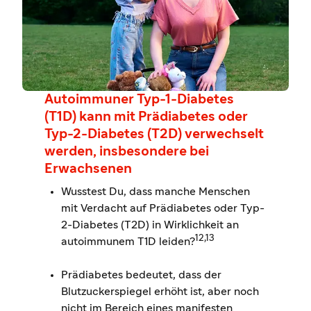
Autoimmuner Typ-1-Diabetes
(T1D) kann mit Prädiabetes oder
Typ-2-Diabetes (T2D) verwechselt
werden, insbesondere bei
Erwachsenen
Wusstest Du, dass manche Menschen
mit Verdacht auf Prädiabetes oder Typ-
2-Diabetes (T2D) in Wirklichkeit an
12,13
autoimmunem T1D leiden?
Prädiabetes bedeutet, dass der
Blutzuckerspiegel erhöht ist, aber noch
nicht im Bereich eines manifesten