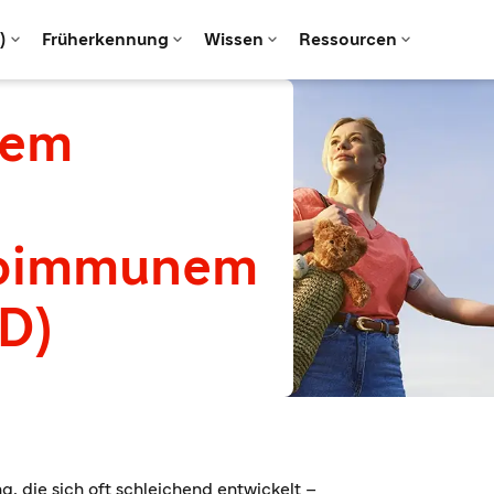




)
Früherkennung
Wissen
Ressourcen
dem
toimmunem
1D)
, die sich oft schleichend entwickelt –