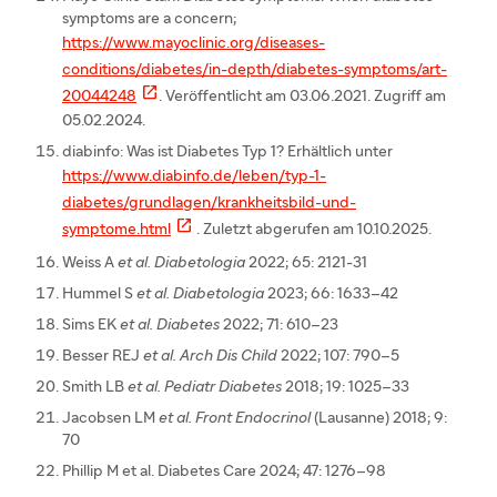
symptoms are a concern;
https://www.mayoclinic.org/diseases-
conditions/diabetes/in-depth/diabetes-symptoms/art-

20044248
. Veröffentlicht am 03.06.2021. Zugriff am
05.02.2024.
diabinfo: Was ist Diabetes Typ 1? Erhältlich unter
https://www.diabinfo.de/leben/typ-1-
diabetes/grundlagen/krankheitsbild-und-

symptome.html
. Zuletzt abgerufen am 10.10.2025.​
Weiss A
et al. Diabetologia
2022; 65: 2121-31
Hummel S
et al. Diabetologia
2023; 66: 1633–42
Sims EK
et al. Diabetes
2022; 71: 610–23
Besser REJ
et al. Arch Dis Child
2022; 107: 790–5
Smith LB
et al. Pediatr Diabetes
2018; 19: 1025–33
Jacobsen LM
et al. Front Endocrinol
(Lausanne) 2018; 9:
70
Phillip M et al. Diabetes Care 2024; 47: 1276–98