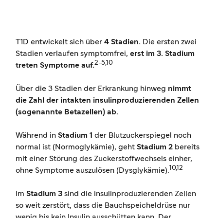
T1D entwickelt sich über
4 Stadien.
Die ersten zwei
Stadien verlaufen symptomfrei,
erst im 3. Stadium
2-5,10
treten Symptome auf.
Über die 3 Stadien der Erkrankung hinweg
nimmt
die Zahl der intakten insulinproduzierenden Zellen
(sogenannte Betazellen) ab.
Während in
Stadium 1
der Blutzuckerspiegel noch
normal ist (Normoglykämie), geht
Stadium 2
bereits
mit einer Störung des Zuckerstoffwechsels einher,
10,12
ohne Symptome auszulösen (Dysglykämie).
Im
Stadium 3
sind die insulinproduzierenden Zellen
so weit zerstört, dass die Bauchspeicheldrüse nur
wenig bis kein Insulin ausschütten kann. Der