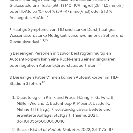
Glukosetoleranz-Tests (oGTT) 140–199 mg/dl (7,8–11,0 mmol/l)
oder HbA1c 5,7 %– 6,4 % (39–47 mmol/mol) oder ≥ 10 %
12
Anstieg des HbA1c.
‡ Häufige Symptome von T1D sind starker Durst, häufiges
Wasserlassen, starke Müdigkeit, verschwommenes Sehen und
10,15
Gewichtsverlust.
§ Bei einigen Personen mit zuvor bestätigten multiplen
Autoantikörpern kann eine Rückkehr zu einem singulären
22
oder negativen Autoantikörperstatus auftreten.
& Bei einigen Patient*innen können Autoantikörper im T1D-
12
Stadium 3 fehlen.
Diabetologie in Klinik und Praxis. Häring H, Gallwitz B,
Müller-Wieland D, Badenhoop K, Meier J, Usadel K,
Mehnert H (Hrsg.). 7., vollständig überarbeitete und
erweiterte Auflage. Stuttgart: Thieme; 2021.
doi:10.1055/b000000048
Besser REJ
et al. Pediatr Diabetes
2022; 23: 1175–87