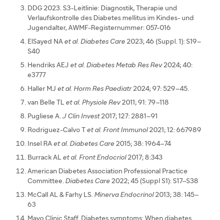
DDG 2023. S3-Leitlinie: Diagnostik, Therapie und
Verlaufskontrolle des Diabetes mellitus im Kindes- und
Jugendalter, AWMF-Registernummer: 057-016
ElSayed NA
et al. Diabetes Care
2023; 46 (Suppl. 1): S19–
S40
Hendriks AEJ
et al. Diabetes Metab Res Rev
2024; 40:
e3777
Haller MJ
et al. Horm Res Paediatr
2024; 97: 529–45.
van Belle TL
et al. Physiole Rev
2011; 91: 79–118
Pugliese A.
J Clin Invest
2017; 127: 2881–91
Rodriguez-Calvo T
et al. Front Immunol
2021; 12: 667989
Insel RA
et al. Diabetes Care
2015; 38: 1964–74
Burrack AL
et al. Front Endocriol
2017; 8:343
American Diabetes Association Professional Practice
Committee.
Diabetes Care
2022; 45 (Suppl S1): S17–S38
McCall AL & Farhy LS
. Minerva Endocrinol
2013; 38: 145–
63
Mayo Clinic Staff. Diabetes symptoms: When diabetes