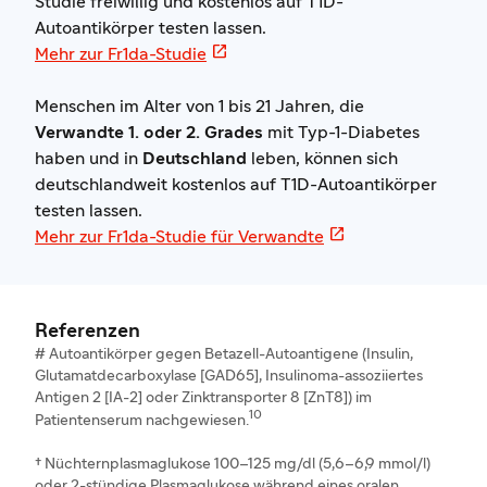
Studie freiwillig und kostenlos auf T1D-
Autoantikörper testen lassen.

Mehr zur Fr1da-Studie
Menschen im Alter von 1 bis 21 Jahren, die
Verwandte 1. oder 2.
Grades
mit Typ-1-Diabetes
haben und in
Deutschland
leben, können sich
deutschlandweit kostenlos auf T1D-Autoantikörper
testen lassen.

Mehr zur Fr1da-Studie für Verwandte
Referenzen
# Autoantikörper gegen Betazell-Autoantigene (Insulin,
Glutamatdecarboxylase [GAD65], Insulinoma-assoziiertes
Antigen 2 [IA-2] oder Zinktransporter 8 [ZnT8]) im
10
Patientenserum nachgewiesen.
† Nüchternplasmaglukose 100–125 mg/dl (5,6–6,9 mmol/l)
oder 2-stündige Plasmaglukose während eines oralen